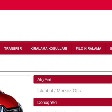
TRANSFER
KIRALAMA KOŞULLARI
FILO KIRALAMA
S
Alış Yeri
İstanbul / Merkez Ofis
Dönüş Yeri