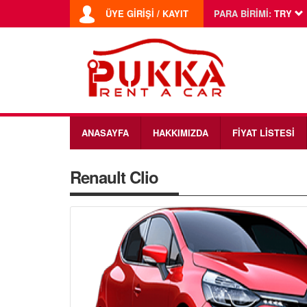
ÜYE GİRİŞİ / KAYIT
PARA BİRİMİ:
TRY
ANASAYFA
HAKKIMIZDA
FİYAT LİSTESİ
Renault Clio