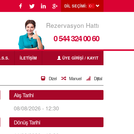
DİL SEÇİMİ:
Rezervasyon Hattı
0 544 324 00 60
.S.S.
İLETİŞİM
ÜYE GİRİŞİ / KAYIT
Dizel
Manuel
Dijital
Alış Tarihi
08/08/2026 - 12:30
Dönüş Tarihi